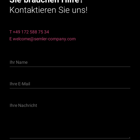
Kontaktieren Sie uns!
T +49 172 588 75 34
E welcome@semler-company.com
I
h
r
N
I
a
h
m
r
e
e
I
E
h
-
r
M
e
a
N
i
a