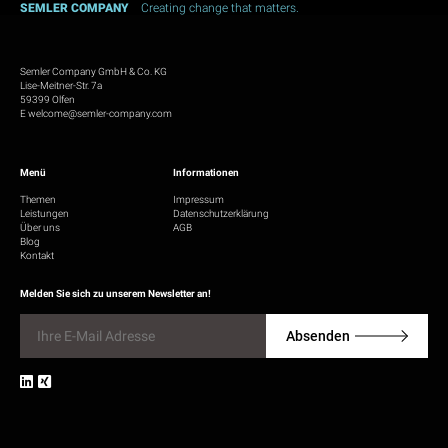
SEMLER COMPANY
Creating change that matters.
Semler Company GmbH & Co. KG
Lise-Meitner-Str. 7a
59399 Olfen
E
welcome@semler-company.com
Menü
Informationen
Themen
Impressum
Leistungen
Datenschutzerklärung
Über uns
AGB
Blog
Kontakt
Melden Sie sich zu unserem Newsletter an!
E
-
Absenden
M
a
i
l
*