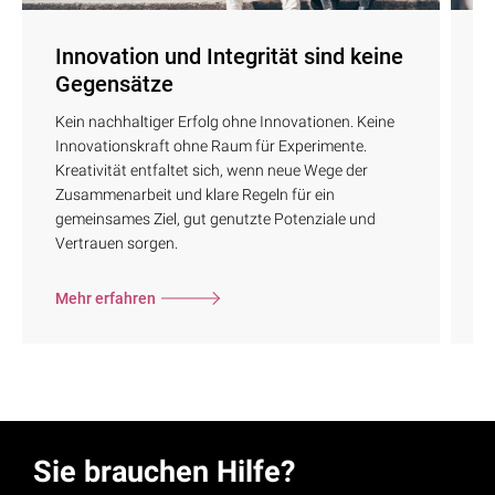
Innovation und Integrität sind keine
S
Gegensätze
W
M
Kein nachhaltiger Erfolg ohne Innovationen. Keine
d
Innovationskraft ohne Raum für Experimente.
e
Kreativität entfaltet sich, wenn neue Wege der
u
Zusammenarbeit und klare Regeln für ein
z
gemeinsames Ziel, gut genutzte Potenziale und
Vertrauen sorgen.
Mehr erfahren
M
Sie brauchen Hilfe?