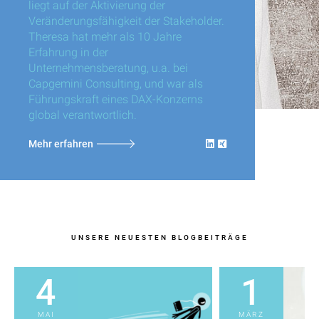
liegt auf der Aktivierung der
Veränderungsfähigkeit der Stakeholder.
Theresa hat mehr als 10 Jahre
Erfahrung in der
Unternehmensberatung, u.a. bei
Capgemini Consulting, und war als
Führungskraft eines DAX-Konzerns
global verantwortlich.
Mehr erfahren
UNSERE NEUESTEN BLOGBEITRÄGE
4
1
MAI
MÄRZ