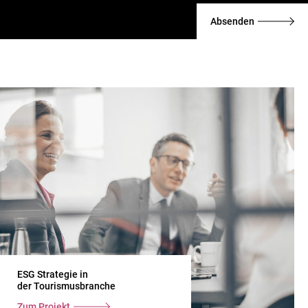
*
h
r
Absenden
i
c
h
t
ESG Strategie in
der Tourismusbranche
Zum Projekt