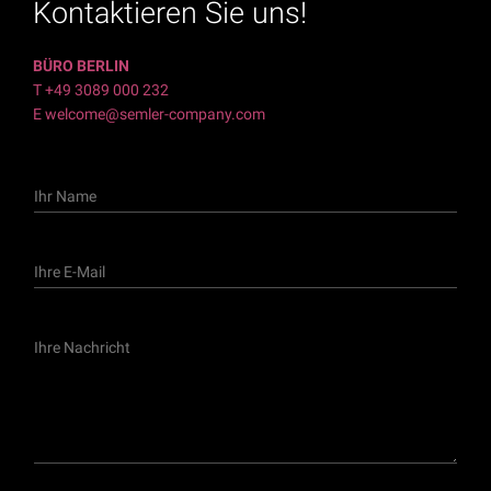
Kontaktieren Sie uns!
BÜRO BERLIN
T +49 3089 000 232
E welcome@semler-company.com
I
h
r
N
I
a
h
m
r
e
e
I
E
h
-
r
M
e
a
N
i
a
l
c