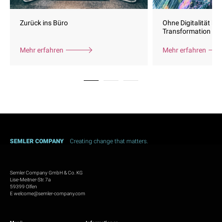
Zurück ins Büro
Ohne Digitalität kei
Transformation
Mehr erfahren
Mehr erfahren
SEMLER COMPANY
Creating change that matters.
Semler Company GmbH & Co. KG
Lise-Meitner-Str. 7a
59399 Olfen
E
welcome@semler-company.com