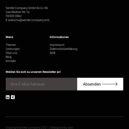
Semler Company GmbH & Co. KG
Lise-Meitner-Str. 7a
59399 Olfen
E
welcome@semler-company.com
Menü
Informationen
Themen
Impressum
Leistungen
Datenschutzerklärung
Über uns
AGB
Blog
Kontakt
Melden Sie sich zu unserem Newsletter an!
E
-
Absenden
M
a
i
l
*
Copyright Semler Company 2021 // Designed by stan.