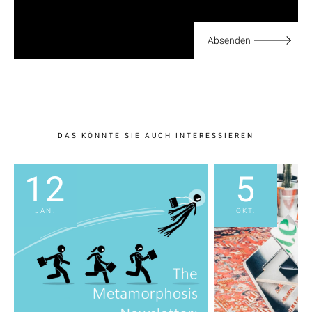
Absenden
DAS KÖNNTE SIE AUCH INTERESSIEREN
12
5
JAN.
OKT.